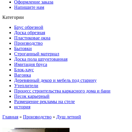
Оформление заказа
Напишите нам
Категории
Брус обрезной
Доска обрезная
Пластиковае окна
Производство
Бытовки
Строганный материал
Доска пола шпунтованная
Имитация бруса
Блок-хаус
Вагонка
Деревянный декор и мебель под старину
Утеплители
Процесс строительства каркасного дома и бани
Песок карьерный
Размещение рекламы на стеле
история
Главная
»
Производство
»
Душ летний